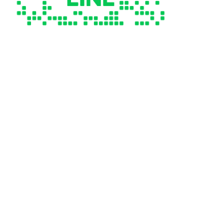
💡
YouTubeチャンネルもご覧く
ださい
社労士大学では毎日、社労士の業務やマインド
セットについてYouTubeで情報発信をしていま
す。チャンネル登録をぜひお願いします。
社労士大学YouTubeチャンネル