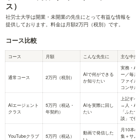
ス）
社労士大学は開業・未開業の先生にとって有益な情報を
提供しております。料金は月額2万円（税別）です。
コース比較
コース
月額
こんな先生に
主な中身
実務・AI
AIで何ができる
ー／毎月
通常コース
2万円（税別）
か知りたい
ファイル
コンサル
上記すべ
AIエージェント
5万円（税込・
AIを実際に回し
↔人・AI
クラス
年契約）
たい
「ふたつ
談」で伴
月10本
動画で発信した
YouTubeクラブ
5万円（税込）
集＋サム
い